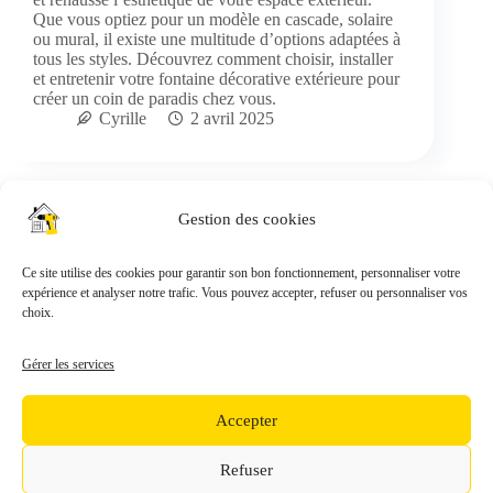
Que vous optiez pour un modèle en cascade, solaire
ou mural, il existe une multitude d’options adaptées à
tous les styles. Découvrez comment choisir, installer
et entretenir votre fontaine décorative extérieure pour
créer un coin de paradis chez vous.
Cyrille
2 avril 2025
Gestion des cookies
Top Univers Maison
Ce site utilise des cookies pour garantir son bon fonctionnement, personnaliser votre
Des idées pour la décoration intérieure et extérieure, tout pour
expérience et analyser notre trafic. Vous pouvez accepter, refuser ou personnaliser vos
l'univers de la maison.
choix.
En tant que Partenaire Amazon, nous réalisons un bénéfice sur
Gérer les services
les achats remplissant les conditions requises.
Accepter
Mentions légales
Refuser