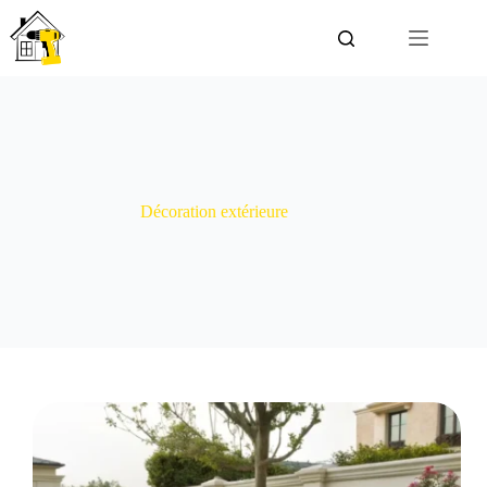
Passer
au
contenu
Décoration extérieure